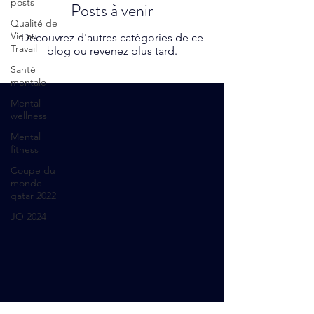
posts
Posts à venir
Qualité de
Vie au
Découvrez d'autres catégories de ce
Travail
blog ou revenez plus tard.
Santé
mentale
Mental
wellness
Mental
fitness
Coupe du
monde
qatar 2022
JO 2024