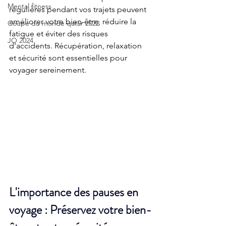
Mental fitness
régulières pendant vos trajets peuvent 
améliorer votre bien-être, réduire la 
Coupe du monde qatar 2022
fatigue et éviter des risques 
JO 2024
d'accidents. Récupération, relaxation 
et sécurité sont essentielles pour 
voyager sereinement.
L'importance des pauses en 
voyage : Préservez votre bien-