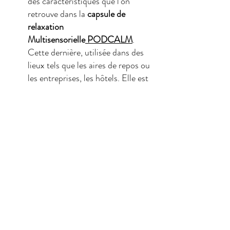
des caractéristiques que l'on 
retrouve dans la 
capsule de 
relaxation 
Multisensorielle
 PODCALM
. 
Cette dernière, utilisée dans des 
lieux tels que les aires de repos ou 
les entreprises, les hôtels. Elle est 
particulièrement efficace pour 
aider les voyageurs à récupérer 
rapidement. En quelques minutes 
seulement, 
PODCALM
 aide à 
réduire le stress accumulé, 
revitalise l'esprit et permet une 
meilleure récupération physique et 
mentale. Cela permet aux 
voyageurs de se ressourcer 
efficacement et de reprendre la 
route dans des conditions 