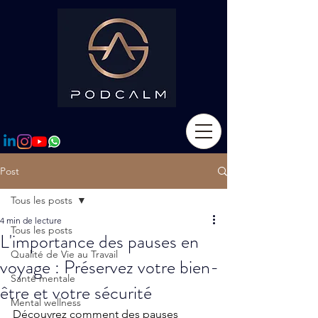
Post
Tous les posts
4 min de lecture
Tous les posts
L'importance des pauses en
Qualité de Vie au Travail
voyage : Préservez votre bien-
Santé mentale
être et votre sécurité
Mental wellness
Découvrez comment des pauses 